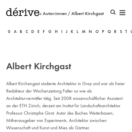
» Autor:innen / Albert Kirchgast
0
A
B
C
D
E
F
G
H
I
J
K
L
M
N
O
P
Q
R
S
T
Albert Kirchgast
Albert Kirchengast studierte Architektur in Graz und war als freier
Redakteur der Wochenzeitung Falter so wie als
Architekturvermittler tätig. Seit 2008 wissenschaftlicher Assistent
an der ETH Zürich; derzeit am Institut für Landschaftsarchitektur
Professur Christophe Girot. Autor des Buches Weiterbauen;
Mitherausgeber von Experiments. Architektur zwischen
Wissenschaft und Kunst und Mies als Gärtner.