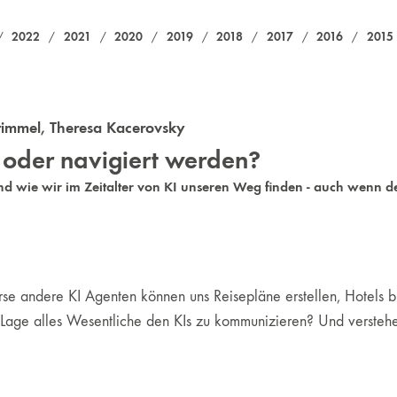
2022
2021
2020
2019
2018
2017
2016
2015
/
/
/
/
/
/
/
/
rimmel
,
Theresa Kacerovsky
 oder navigiert werden?
nd wie wir im Zeitalter von KI unseren Weg finden - auch wenn d
e andere KI Agenten können uns Reisepläne erstellen, Hotels bu
r Lage alles Wesentliche den KIs zu kommunizieren? Und versteh