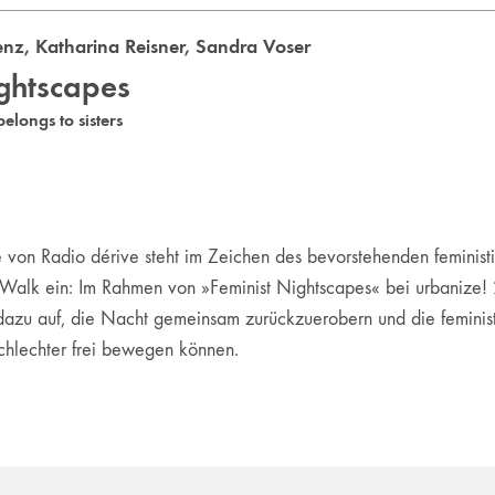
enz
,
Katharina Reisner
,
Sandra Voser
ightscapes
belongs to sisters
 von Radio dérive steht im Zeichen des bevorstehenden feminis
t Walk ein: Im Rahmen von »Feminist Nightscapes« bei urbanize! 
dazu auf, die Nacht gemeinsam zurückzuerobern und die feministi
chlechter frei bewegen können.