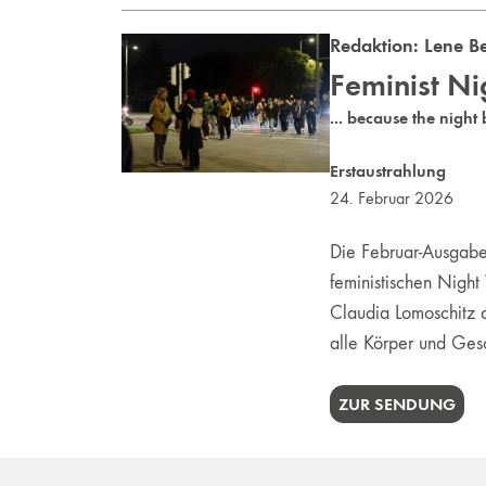
Redaktion:
Lene B
Feminist N
... because the night 
Erstaustrahlung
24. Februar 2026
Die Februar-Ausgabe
feministischen Nigh
Claudia Lomoschitz 
alle Körper und Ges
ZUR SENDUNG