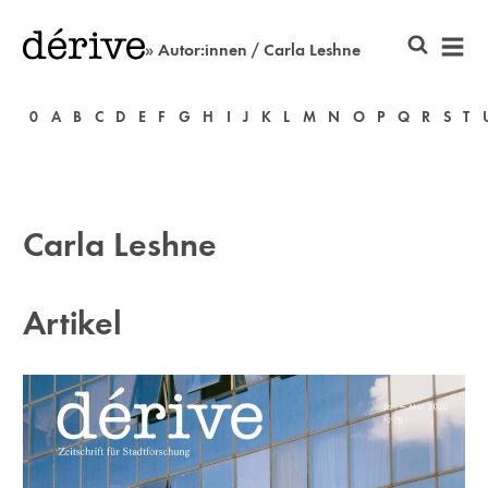
» Autor:innen / Carla Leshne
0
A
B
C
D
E
F
G
H
I
J
K
L
M
N
O
P
Q
R
S
T
Carla Leshne
Artikel