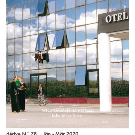
dérive N° 78 Jän - Mär 2020