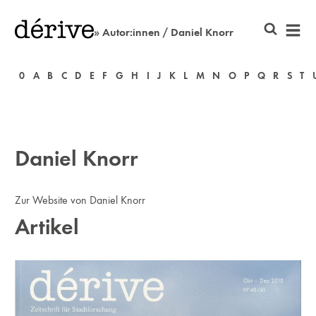
» Autor:innen / Daniel Knorr
0
A
B
C
D
E
F
G
H
I
J
K
L
M
N
O
P
Q
R
S
T
Daniel Knorr
Zur Website von Daniel Knorr
Artikel