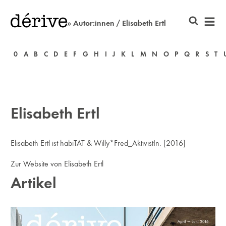
» Autor:innen / Elisabeth Ertl
0
A
B
C
D
E
F
G
H
I
J
K
L
M
N
O
P
Q
R
S
T
Elisabeth Ertl
Elisabeth Ertl ist habiTAT & Willy*Fred_AktivistIn. [2016]
Zur Website von Elisabeth Ertl
Artikel