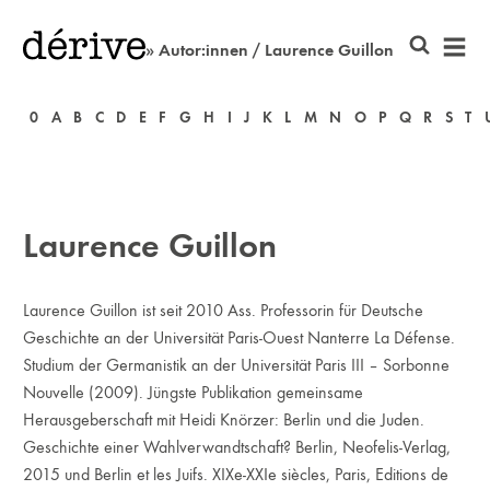
» Autor:innen / Laurence Guillon
0
A
B
C
D
E
F
G
H
I
J
K
L
M
N
O
P
Q
R
S
T
Laurence Guillon
Laurence Guillon ist seit 2010 Ass. Professorin für Deutsche
Geschichte an der Universität Paris-Ouest Nanterre La Défense.
Studium der Germanistik an der Universität Paris III – Sorbonne
Nouvelle (2009). Jüngste Publikation gemeinsame
Herausgeberschaft mit Heidi Knörzer: Berlin und die Juden.
Geschichte einer Wahlverwandtschaft? Berlin, Neofelis-Verlag,
2015 und Berlin et les Juifs. XIXe-XXIe siècles, Paris, Editions de