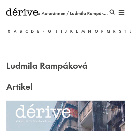
» Autor:innen / Ludmila Rampáková
0
A
B
C
D
E
F
G
H
I
J
K
L
M
N
O
P
Q
R
S
T
Ludmila Rampáková
Artikel