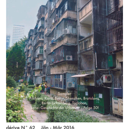
dérive N° 62 Jän - Mär 2016