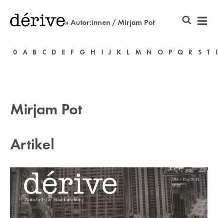
» Autor:innen / Mirjam Pot
0
A
B
C
D
E
F
G
H
I
J
K
L
M
N
O
P
Q
R
S
T
Mirjam Pot
Artikel