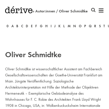
» Autor:innen / Oliver Schmidtke
0
A
B
C
D
E
F
G
H
I
J
K
L
M
N
O
P
Q
R
S
T
Oliver Schmidtke
Oliver Schmidtke ist wissenschaftlicher Assistent am Fachbereich
Gesellschaftswissenschaften der Goethe-Universität Frankfurt am
Main. Jüngste Veröffentlichung: Soziologische
Architekturinterpretation mit Hilfe der Methode der Objektiven
Hermeneutik – Exemplarische Gebäudeanalyse des
Wohnhauses für F. C. Robie des Architekten Frank Lloyd Wright
1908 in Chicago, USA, in: Wolkenkuckucksheim Internationale