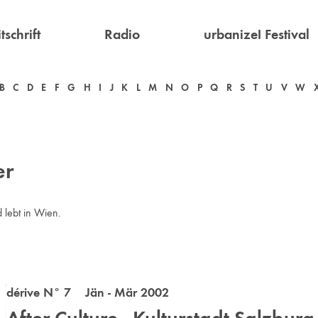
tschrift
Radio
urbanize! Festival
B
C
D
E
F
G
H
I
J
K
L
M
N
O
P
Q
R
S
T
U
V
W
er
 lebt in Wien.
dérive N° 7 Jän - Mär 2002