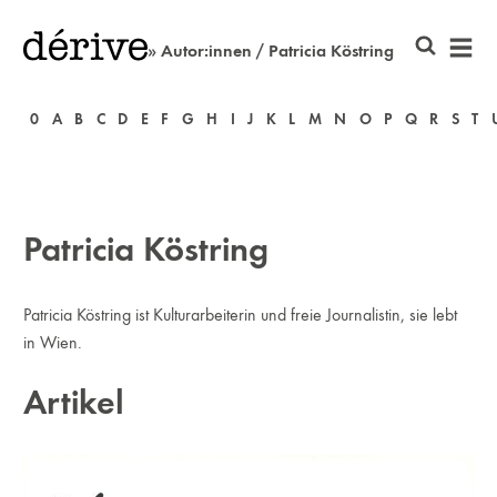
» Autor:innen / Patricia Köstring
0
A
B
C
D
E
F
G
H
I
J
K
L
M
N
O
P
Q
R
S
T
Patricia Köstring
Patricia Köstring ist Kulturarbeiterin und freie Journalistin, sie lebt
in Wien.
Artikel