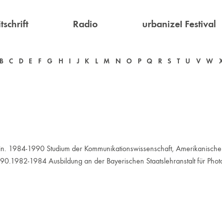
tschrift
Radio
urbanize! Festival
B
C
D
E
F
G
H
I
J
K
L
M
N
O
P
Q
R
S
T
U
V
W
n Berlin. 1984-1990 Studium der Kommunikationswissenschaft, Amerikanisch
990.1982-1984 Ausbildung an der Bayerischen Staatslehranstalt für Ph