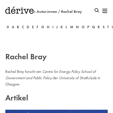
» Autor:innen / Rachel Bray
0
A
B
C
D
E
F
G
H
I
J
K
L
M
N
O
P
Q
R
S
T
Rachel Bray
Rachel Bray forscht am
Centre for Energy Policy School of
Government and Public Policy
der
University of Strathclyde
in
Glasgow.
Artikel