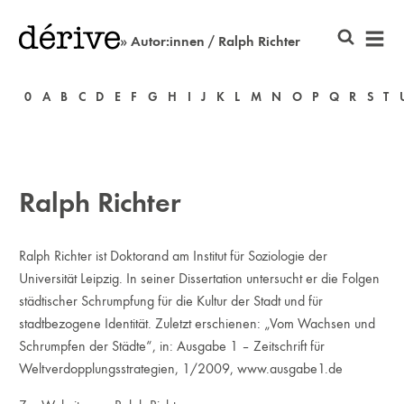
» Autor:innen / Ralph Richter
0
A
B
C
D
E
F
G
H
I
J
K
L
M
N
O
P
Q
R
S
T
Ralph Richter
Ralph Richter ist Doktorand am Institut für Soziologie der
Universität Leipzig. In seiner Dissertation untersucht er die Folgen
städtischer Schrumpfung für die Kultur der Stadt und für
stadtbezogene Identität. Zuletzt erschienen: „Vom Wachsen und
Schrumpfen der Städte“, in: Ausgabe 1 – Zeitschrift für
Weltverdopplungsstrategien, 1/2009, www.ausgabe1.de