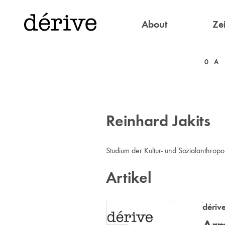
About
Zei
0
A
Reinhard Jakits
Studium der Kultur- und Sozialanthrop
Artikel
dériv