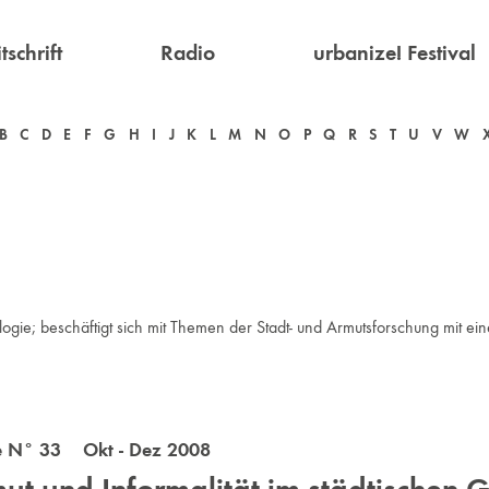
tschrift
Radio
urbanize! Festival
B
C
D
E
F
G
H
I
J
K
L
M
N
O
P
Q
R
S
T
U
V
W
ologie; beschäftigt sich mit Themen der Stadt- und Armutsforschung mit e
e N° 33 Okt - Dez 2008