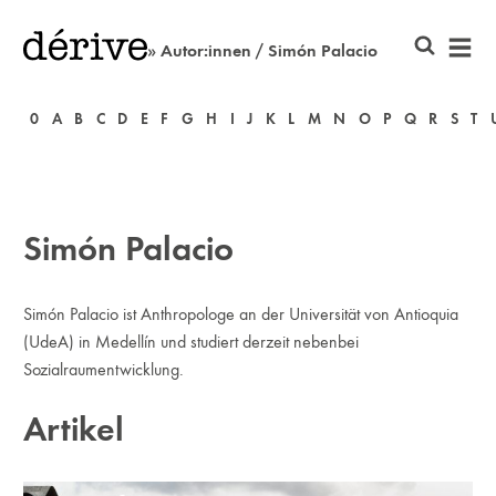
» Autor:innen / Simón Palacio
0
A
B
C
D
E
F
G
H
I
J
K
L
M
N
O
P
Q
R
S
T
Simón Palacio
Simón Palacio ist Anthropologe an der Universität von Antioquia
(UdeA) in Medellín und studiert derzeit nebenbei
Sozialraumentwicklung.
Artikel