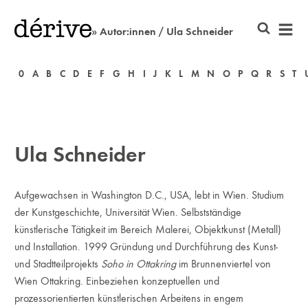
» Autor:innen / Ula Schneider
0
A
B
C
D
E
F
G
H
I
J
K
L
M
N
O
P
Q
R
S
T
Ula Schneider
Aufgewachsen in Washington D.C., USA, lebt in Wien. Studium
der Kunstgeschichte, Universität Wien. Selbstständige
künstlerische Tätigkeit im Bereich Malerei, Objektkunst (Metall)
und Installation. 1999 Gründung und Durchführung des Kunst-
und Stadtteilprojekts
Soho in Ottakring
im Brunnenviertel von
Wien Ottakring. Einbeziehen konzeptuellen und
prozessorientierten künstlerischen Arbeitens in engem