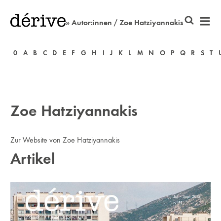
» Autor:innen / Zoe Hatziyannakis
0
A
B
C
D
E
F
G
H
I
J
K
L
M
N
O
P
Q
R
S
T
Zoe Hatziyannakis
Zur Website von Zoe Hatziyannakis
Artikel