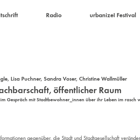
tschrift
Radio
urbanize! Festival
gle
,
Lisa Puchner
,
Sandra Voser
,
Christine Wallmüller
chbarschaft, öffentlicher Raum
r im Gespräch mit Stadtbewohner_innen über ihr Leben im rasc
sformationen gegenüber, die Stadt und Stadtgesellschaft verände