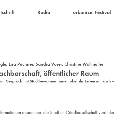
tschrift
Radio
urbanize! Festival
gle
,
Lisa Puchner
,
Sandra Voser
,
Christine Wallmüller
chbarschaft, öffentlicher Raum
r im Gespräch mit Stadtbewohner_innen über ihr Leben im rasc
sformationen gegenüber, die Stadt und Stadtgesellschaft verände