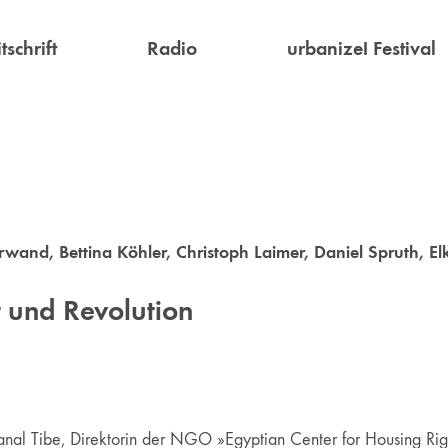
tschrift
Radio
urbanize! Festival
Erwand
,
Bettina Köhler
,
Christoph Laimer
,
Daniel Spruth
,
El
t und Revolution
nal Tibe, Direktorin der NGO »Egyptian Center for Housing Righ