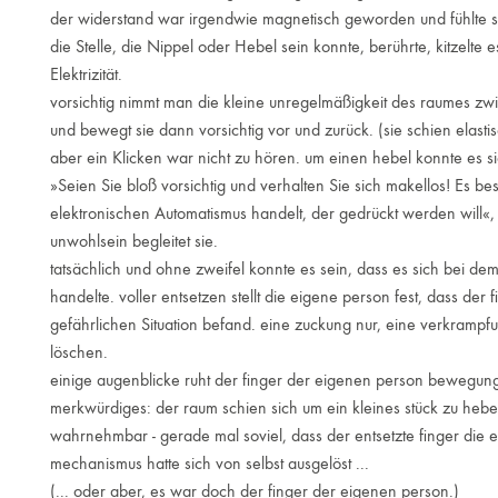
der widerstand war irgendwie magnetisch geworden und fühlte si
die Stelle, die Nippel oder Hebel sein konnte, berührte, kitzelte 
Elektrizität.
vorsichtig nimmt man die kleine unregelmäßigkeit des raumes zw
und bewegt sie dann vorsichtig vor und zurück. (sie schien elastis
aber ein Klicken war nicht zu hören. um einen hebel konnte es sic
»Seien Sie bloß vorsichtig und verhalten Sie sich makellos! Es bes
elektronischen Automatismus handelt, der gedrückt werden will«, 
unwohlsein begleitet sie.
tatsächlich und ohne zweifel konnte es sein, dass es sich bei d
handelte. voller entsetzen stellt die eigene person fest, dass der 
gefährlichen Situation befand. eine zuckung nur, eine verkramp
löschen.
einige augenblicke ruht der finger der eigenen person bewegun
merkwürdiges: der raum schien sich um ein kleines stück zu heb
wahrnehmbar - gerade mal soviel, dass der entsetzte finger die 
mechanismus hatte sich von selbst ausgelöst ...
(... oder aber, es war doch der finger der eigenen person.)