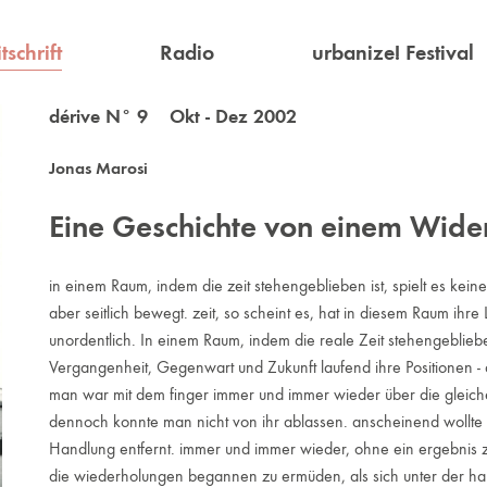
tschrift
Radio
urbanize! Festival
dérive N° 9 Okt - Dez 2002
Jonas Marosi
Eine Geschichte von einem Wide
in einem Raum, indem die zeit stehengeblieben ist, spielt es kein
aber seitlich bewegt. zeit, so scheint es, hat in diesem Raum ihr
unordentlich. In einem Raum, indem die reale Zeit stehengeblieb
Vergangenheit, Gegenwart und Zukunft laufend ihre Positionen -
man war mit dem finger immer und immer wieder über die gleiche 
dennoch konnte man nicht von ihr ablassen. anscheinend wollte es
Handlung entfernt. immer und immer wieder, ohne ein ergebnis z
die wiederholungen begannen zu ermüden, als sich unter der hand