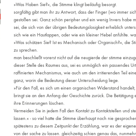
»Was Haben Sie?«, die Stimme klingt beiläufig besorgt.
sorgfältig gibt man ihr zu Antwort, dass der Finger (wo immer si
gestoßen sei. Ganz schön peripher und ein wenig Invers habe m
sei, die sich von der übrigen Bedeutungslosigkeit erheblich unters
sich wie ein Hautlappen, oder wie ein kleiner Hebel anfühlte. w
»Was schätzen Sie? Ist es Mechanisch oder Organisch?«, die St
zu sprechen.
man beschließt vorerst nicht auf die neugierde der stimme einz
dieser Stelle des Raumes aus, sei es unmöglich ein passendes Urt
raffinierten Mechanismus, wie auch um den irritierenden Teil ei
ganz, worin die Bedeutung dieser Unterscheidung liege.
»Für den Fall, es sich um einen organischen Widerstand handelt,
bringt sie an den Anfang der Geschichte zurück. Die Betätigun
ihre Erinnerungen löschen.
Vermeiden Sie in jedem Fall den Kontakt zu Kontaktstellen und stel
lassen.« - so viel hatte die Stimme überhaupt noch nie gesprochen
spätestens zu diesem Zeitpunkt der Erzählung, war es der eigene
von der sache zu lassen. gleichzeitig schien genau das, nunmehr