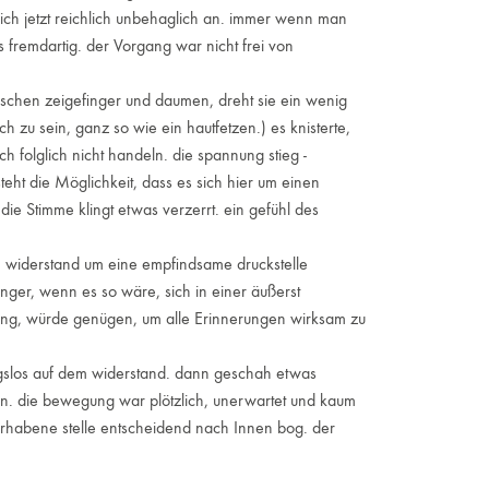
ch jetzt reichlich unbehaglich an. immer wenn man
es fremdartig. der Vorgang war nicht frei von
ischen zeigefinger und daumen, dreht sie ein wenig
ch zu sein, ganz so wie ein hautfetzen.) es knisterte,
h folglich nicht handeln. die spannung stieg -
teht die Möglichkeit, dass es sich hier um einen
die Stimme klingt etwas verzerrt. ein gefühl des
em widerstand um eine empfindsame druckstelle
finger, wenn es so wäre, sich in einer äußerst
fung, würde genügen, um alle Erinnerungen wirksam zu
gslos auf dem widerstand. dann geschah etwas
en. die bewegung war plötzlich, unerwartet und kaum
erhabene stelle entscheidend nach Innen bog. der