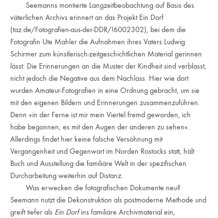
Seemanns montierte Langzeitbeobachtung auf Basis des
väterlichen Archivs erinnert an das Projekt Ein Dorf
(taz.de/Fotografien-aus-der-DDR/!6002302), bei dem die
Fotografin Ute Mahler die Aufnahmen ihres Vaters Ludwig
Schirmer zum künstlerisch-zeitgeschichtlichen Material gerinnen
lässt: Die Erinnerungen an die Muster der Kindheit sind verblasst,
nicht jedoch die Negative aus dem Nachlass. Hier wie dort
wurden Amateur-Fotografien in eine Ordnung gebracht, um sie
mit den eigenen Bildern und Erinnerungen zusammenzuführen.
Denn »in der Ferne ist mir mein Viertel fremd geworden, ich
habe begonnen, es mit den Augen der anderen zu sehen«.
Allerdings findet hier keine falsche Versöhnung mit
Vergangenheit und Gegenwart im Norden Rostocks statt, hält
Buch und Ausstellung die familiäre Welt in der spezifischen
Durcharbeitung weiterhin auf Distanz.
Was erwecken die fotografischen Dokumente neu?
Seemann nutzt die Dekonstruktion als postmoderne Methode und
greift tiefer als
Ein Dorf
ins familiäre Archivmaterial ein,