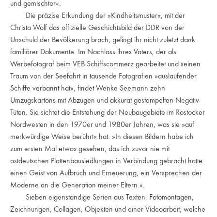
und gemischter«.
Die präzise Erkundung der »Kindheitsmuster«, mit der
Christa Wolf das offizielle Geschichtsbild der DDR von der
Unschuld der Bevölkerung brach, gelingt ihr nicht zuletzt dank
familiärer Dokumente. Im Nachlass ihres Vaters, der als
Werbefotograf beim VEB Schiffscommerz gearbeitet und seinen
Traum von der Seefahrt in tausende Fotografien »auslaufender
Schiffe verbannt hat«, findet Wenke Seemann zehn
Umzugskartons mit Abzügen und akkurat gestempelten Negativ-
Tüten. Sie sichtet die Entstehung der Neubaugebiete im Rostocker
Nordwesten in den 1970er und 1980er Jahren, was sie »auf
merkwürdige Weise berührt« hat. »In diesen Bildern habe ich
zum ersten Mal etwas gesehen, das ich zuvor nie mit
ostdeutschen Plattenbausiedlungen in Verbindung gebracht hatte:
einen Geist von Aufbruch und Erneuerung, ein Versprechen der
Moderne an die Generation meiner Eltern.«.
Sieben eigenständige Serien aus Texten, Fotomontagen,
Zeichnungen, Collagen, Objekten und einer Videoarbeit, welche