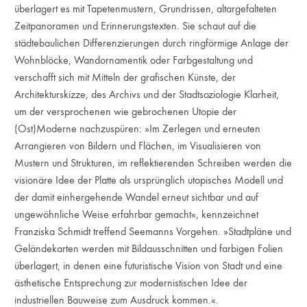
überlagert es mit Tapetenmustern, Grundrissen, altargefalteten
Zeitpanoramen und Erinnerungstexten. Sie schaut auf die
städtebaulichen Differenzierungen durch ringförmige Anlage der
Wohnblöcke, Wandornamentik oder Farbgestaltung und
verschafft sich mit Mitteln der grafischen Künste, der
Architekturskizze, des Archivs und der Stadtsoziologie Klarheit,
um der versprochenen wie gebrochenen Utopie der
(Ost)Moderne nachzuspüren: »Im Zerlegen und erneuten
Arrangieren von Bildern und Flächen, im Visualisieren von
Mustern und Strukturen, im reflektierenden Schreiben werden die
visionäre Idee der Platte als ursprünglich utopisches Modell und
der damit einhergehende Wandel erneut sichtbar und auf
ungewöhnliche Weise erfahrbar gemacht«, kennzeichnet
Franziska Schmidt treffend Seemanns Vorgehen. »Stadtpläne und
Geländekarten werden mit Bildausschnitten und farbigen Folien
überlagert, in denen eine futuristische Vision von Stadt und eine
ästhetische Entsprechung zur modernistischen Idee der
industriellen Bauweise zum Ausdruck kommen.«.