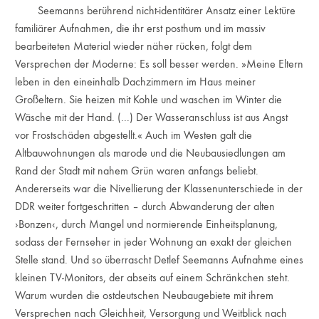
Seemanns berührend nicht-identitärer Ansatz einer Lektüre
familiärer Aufnahmen, die ihr erst posthum und im massiv
bearbeiteten Material wieder näher rücken, folgt dem
Versprechen der Moderne: Es soll besser werden. »Meine Eltern
leben in den eineinhalb Dachzimmern im Haus meiner
Großeltern. Sie heizen mit Kohle und waschen im Winter die
Wäsche mit der Hand. (...) Der Wasseranschluss ist aus Angst
vor Frostschäden abgestellt.« Auch im Westen galt die
Altbauwohnungen als marode und die Neubausiedlungen am
Rand der Stadt mit nahem Grün waren anfangs beliebt.
Andererseits war die Nivellierung der Klassenunterschiede in der
DDR weiter fortgeschritten – durch Abwanderung der alten
›Bonzen‹, durch Mangel und normierende Einheitsplanung,
sodass der Fernseher in jeder Wohnung an exakt der gleichen
Stelle stand. Und so überrascht Detlef Seemanns Aufnahme eines
kleinen TV-Monitors, der abseits auf einem Schränkchen steht.
Warum wurden die ostdeutschen Neubaugebiete mit ihrem
Versprechen nach Gleichheit, Versorgung und Weitblick nach