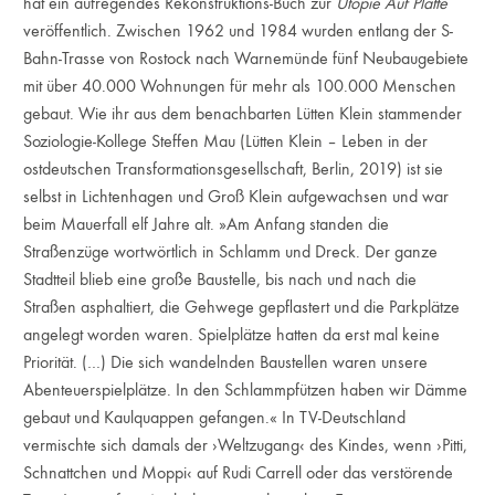
hat ein aufregendes Rekonstruktions-Buch zur
Utopie Auf Platte
veröffentlich. Zwischen 1962 und 1984 wurden entlang der S-
Bahn-Trasse von Rostock nach Warnemünde fünf Neubaugebiete
mit über 40.000 Wohnungen für mehr als 100.000 Menschen
gebaut. Wie ihr aus dem benachbarten Lütten Klein stammender
Soziologie-Kollege Steffen Mau (Lütten Klein – Leben in der
ostdeutschen Transformationsgesellschaft, Berlin, 2019) ist sie
selbst in Lichtenhagen und Groß Klein aufgewachsen und war
beim Mauerfall elf Jahre alt. »Am Anfang standen die
Straßenzüge wortwörtlich in Schlamm und Dreck. Der ganze
Stadtteil blieb eine große Baustelle, bis nach und nach die
Straßen asphaltiert, die Gehwege gepflastert und die Parkplätze
angelegt worden waren. Spielplätze hatten da erst mal keine
Priorität. (…) Die sich wandelnden Baustellen waren unsere
Abenteuerspielplätze. In den Schlammpfützen haben wir Dämme
gebaut und Kaulquappen gefangen.« In TV-Deutschland
vermischte sich damals der ›Weltzugang‹ des Kindes, wenn ›Pitti,
Schnattchen und Moppi‹ auf Rudi Carrell oder das verstörende