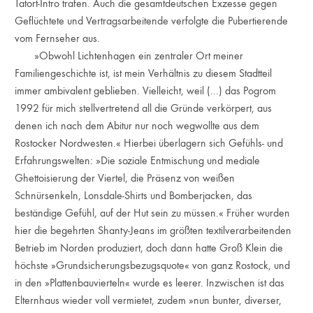
Tatort-Intro trafen. Auch die gesamtdeutschen Exzesse gegen
Geflüchtete und Vertragsarbeitende verfolgte die Pubertierende
vom Fernseher aus.
»Obwohl Lichtenhagen ein zentraler Ort meiner
Familiengeschichte ist, ist mein Verhältnis zu diesem Stadtteil
immer ambivalent geblieben. Vielleicht, weil (…) das Pogrom
1992 für mich stellvertretend all die Gründe verkörpert, aus
denen ich nach dem Abitur nur noch wegwollte aus dem
Rostocker Nordwesten.« Hierbei überlagern sich Gefühls- und
Erfahrungswelten: »Die soziale Entmischung und mediale
Ghettoisierung der Viertel, die Präsenz von weißen
Schnürsenkeln, Lonsdale-Shirts und Bomberjacken, das
beständige Gefühl, auf der Hut sein zu müssen.« Früher wurden
hier die begehrten Shanty-Jeans im größten textilverarbeitenden
Betrieb im Norden produziert, doch dann hatte Groß Klein die
höchste »Grundsicherungsbezugsquote« von ganz Rostock, und
in den »Plattenbauvierteln« wurde es leerer. Inzwischen ist das
Elternhaus wieder voll vermietet, zudem »nun bunter, diverser,