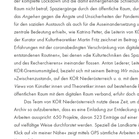
der komplette Lockdown und die damit einhergehende Schließung a
Raum nicht betraf; Spaziergänge durch den öffentliche Raum, dur
das
Angehen
gegen die Ängste und Unsicherheiten der Pandemie
für den sozialen Austausch als auch für die Auseinandersetzung 
zentrale Bedeutung erhielt«, wie Katrina Petter, die Leiterin von
der Kurator und Kulturtheoretiker Martin Fritz zeichnet im Beitrag
Erfahrungen mit der coronabedingten Verschränkung von digitale
entstandenen Routinen«, bei denen »die Kulturtechniken des Sp
und des Recherchierens« ineinander flossen. Anton Lederer, Lei
KÖR-Gremiumsmitglied, bezieht sich mit seinem Beitrag
Wir müsse
»Zwischenzustand«, auf den KÖR Niederösterreich u. a. mit dem
Views
von Künstler:innen und Theoretiker:innen auf bestehende k
öffentlichen Raum mit dem digitalen Raum verband, erfuhr doch 
Das Team von KÖR Niederösterreich nutzte diese Zeit, um den
Archiv so aufzubereiten, dass es eine Einladung zur Entdeckung d
Arbeiten ausspricht: 650 Projekte, davon 523 Einträge auf einer
auf vielfältige Weise durchforstet werden. Speziell die Landkarte
Klick auf »In meiner Nähe« zeigt mittels GPS sämtliche Arbeiten