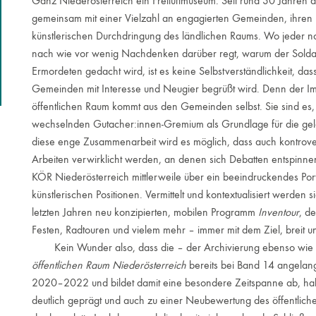
Ganz Niederösterreich ein Freiluftmuseum. Seit rund 30 Jahren a
gemeinsam mit einer Vielzahl an engagierten Gemeinden, ihren 
künstlerischen Durchdringung des ländlichen Raums. Wo jeder noc
nach wie vor wenig Nachdenken darüber regt, warum der Soldate
Ermordeten gedacht wird, ist es keine Selbstverständlichkeit, das
Gemeinden mit Interesse und Neugier begrüßt wird. Denn der I
öffentlichen Raum kommt aus den Gemeinden selbst. Sie sind es,
wechselnden Gutacher:innen-Gremium als Grundlage für die ge
diese enge Zusammenarbeit wird es möglich, dass auch kontrover
Arbeiten verwirklicht werden, an denen sich Debatten entspinn
KÖR Niederösterreich mittlerweile über ein beeindruckendes Por
künstlerischen Positionen. Vermittelt und kontextualisiert werden
letzten Jahren neu konzipierten, mobilen Programm
Inventour
, d
Festen, Radtouren und vielem mehr – immer mit dem Ziel, breit u
Kein Wunder also, dass die – der Archivierung ebenso wie de
öffentlichen Raum Niederösterreich
bereits bei Band 14 angelangt 
2020–2022 und bildet damit eine besondere Zeitspanne ab, hab
deutlich geprägt und auch zu einer Neubewertung des öffentliche