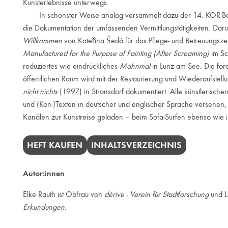
Kunsterlebnisse unterwegs.
In schönster Weise analog versammelt dazu der 14. KÖR-Band
die Dokumentation der umfassenden Vermittlungstätigkeiten. Daru
Willkommen
von Kateřina Šedá für das Pflege- und Betreuungszent
Manufactured for the Purpose of Fainting (After Screaming)
im Sc
reduziertes wie eindrückliches
Mahnmal
in Lunz am See. Die fo
öffentlichen Raum wird mit der Restaurierung und Wiederaufstell
nicht nichts
(1997) in Stronsdorf dokumentiert. Alle künstlerische
und (Kon-)Texten in deutscher und englischer Sprache versehen, 
Kanälen zur Kunstreise geladen – beim Sofa-Surfen ebenso wie i
HEFT KAUFEN
INHALTSVERZEICHNIS
Autor:innen
Elke Rauth ist Obfrau von
dérive - Verein für Stadtforschung
und L
Erkundungen
.