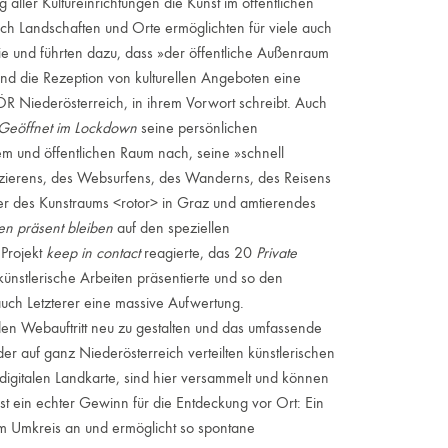
ller Kultureinrichtungen die Kunst im öffentlichen
ch Landschaften und Orte ermöglichten für viele auch
 und führten dazu, dass »der öffentliche Außenraum
und die Rezeption von kulturellen Angeboten eine
 KÖR Niederösterreich, in ihrem Vorwort schreibt. Auch
Geöffnet im Lockdown
seine persönlichen
m und öffentlichen Raum nach, seine »schnell
azierens, des Websurfens, des Wanderns, des Reisens
ter des Kunstraums <rotor> in Graz und amtierendes
n präsent bleiben
auf den speziellen
 Projekt
keep in contact
reagierte, das 20
Private
ünstlerische Arbeiten präsentierte und so den
auch Letzterer eine massive Aufwertung.
 Webauftritt neu zu gestalten und das umfassende
er auf ganz Niederösterreich verteilten künstlerischen
 digitalen Landkarte, sind hier versammelt und können
 ist ein echter Gewinn für die Entdeckung vor Ort: Ein
 im Umkreis an und ermöglicht so spontane