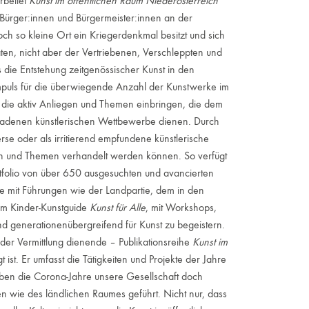
rbeitet
Kunst im öffentlichen Raum Niederösterreich
Bürger:innen und Bürgermeister:innen an der
h so kleine Ort ein Kriegerdenkmal besitzt und sich
n, nicht aber der Vertriebenen, Verschleppten und
s die Entstehung zeitgenössischer Kunst in den
mpuls für die überwiegende Anzahl der Kunstwerke im
 die aktiv Anliegen und Themen einbringen, die dem
ladenen künstlerischen Wettbewerbe dienen. Durch
se oder als irritierend empfundene künstlerische
en und Themen verhandelt werden können. So verfügt
tfolio von über 650 ausgesuchten und avancierten
 sie mit Führungen wie der Landpartie, dem in den
em Kinder-Kunstguide
Kunst für Alle
, mit Workshops,
nd generationenübergreifend für Kunst zu begeistern.
r Vermittlung dienende – Publikationsreihe
Kunst im
ist. Er umfasst die Tätigkeiten und Projekte der Jahre
en die Corona-Jahre unsere Gesellschaft doch
n wie des ländlichen Raumes geführt. Nicht nur, dass