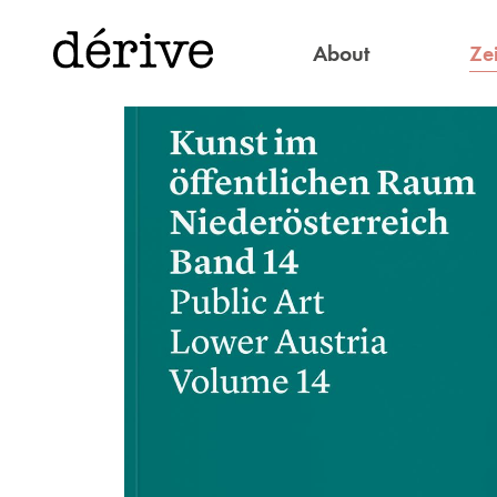
Zei
About