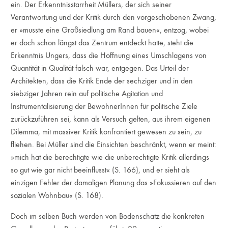
ein. Der Erkenntnisstarrheit Müllers, der sich seiner
Verantwortung und der Kritik durch den vorgeschobenen Zwang,
er »musste eine Großsiedlung am Rand bauen«, entzog, wobei
er doch schon längst das Zentrum entdeckt hatte, steht die
Erkenntnis Ungers, dass die Hoffnung eines Umschlagens von
Quantität in Qualität falsch war, entgegen. Das Urteil der
Architekten, dass die Kritik Ende der sechziger und in den
siebziger Jahren rein auf politische Agitation und
Instrumentalisierung der BewohnerInnen für politische Ziele
zurückzuführen sei, kann als Versuch gelten, aus ihrem eigenen
Dilemma, mit massiver Kritik konfrontiert gewesen zu sein, zu
fliehen. Bei Müller sind die Einsichten beschränkt, wenn er meint:
»mich hat die berechtigte wie die unberechtigte Kritik allerdings
so gut wie gar nicht beeinflusst« (S. 166), und er sieht als
einzigen Fehler der damaligen Planung das »Fokussieren auf den
sozialen Wohnbau« (S. 168).
Doch im selben Buch werden von Bodenschatz die konkreten