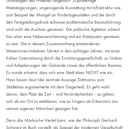
Grundlagen des Protestes angeführt: 20prozentige
Mietsteigerungen, ungenügende Ausstattung mit Infrastruktur wie
zum Beispiel der Mangel an Kindertagesstätten und die durch
den Fertigstellungsdruck teilweise problematische Bauausführung
sind wohl die Auslöser gewesen. Die politische Agitation scheint
hier eher eine Nebenerscheinung und ein Katalysator gewesen
zu sein. Die in diesem Zusammenhang entstandenen
MieterInnen-Initiativen führten in den achtziger Jahren, mit einer
frühen Unterstützung durch die Errichtungsgesellschaft, zu Umbau
und Adaptierungen der Gebäude sowie des öffentlichen Raumes.
Es wurde erkannt, dass sich eine Stadt eben NICHT wie ein
Haus bauen lässt (die zentrale Aussage Düttmanns zum
Städtebau argumentierte mit dem Gegenteil). Es geht wohl
darum, dem Platz die Zeit – und Veränderbarkeit – zu geben,
sich als ein Ort zu etablieren, wie es Ungers als Erkenntnis aus
seinem eigenen Mitwirken gezogen hat.
Denn das Märkische Viertel kann, wie der Philosoph Gerhard
Schwarz im Buch vorstellt, als Spiegel der modernen Gesellschaft