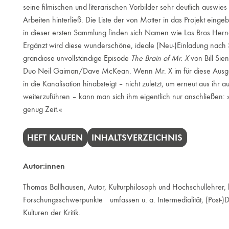
seine filmischen und literarischen Vorbilder sehr deutlich auswie
Arbeiten hinterließ. Die Liste der von Motter in das Projekt ein
in dieser ersten Sammlung finden sich Namen wie Los Bros Hern
Ergänzt wird diese wunderschöne, ideale (Neu-)Einladung nach S
grandiose unvollständige Episode
The Brain of Mr. X
von Bill Sie
Duo Neil Gaiman/Dave McKean. Wenn Mr. X im für diese Ausga
in die Kanalisation hinabsteigt – nicht zuletzt, um erneut aus i
weiterzuführen – kann man sich ihm eigentlich nur anschließen
genug Zeit.«
HEFT KAUFEN
INHALTSVERZEICHNIS
Autor:innen
Thomas Ballhausen, Autor, Kulturphilosoph und Hochschullehrer, 
Forschungsschwerpunkte umfassen u. a. Intermedialität, (Post-)
Kulturen der Kritik.