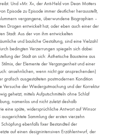
eibt. Und »Mr. X«, der Anti-Held von Dean Motters
n Episode zu Episode immer deutlicher herausstellt,
r schlummern vergangene, überwundene Biographien –
bten Drogen entwickelt hat, oder eben auch einer der
ten Stadt. Aus der von ihm entwickelten
äumliche und bauliche Gestaltung, sind eine Vielzahl
rch bedingten Verzerrungen spiegeln sich dabei
ellung der Stadt an sich: Ästhetische Bausteine aus
 Stilmix, der Elemente der Vergangenheit und einer
uch: ansehnlichen, wenn nicht gar ansprechenden)
er grafisch ausgestalteten postmodernen Kondition
ne Versuche der Wiedergutmachung und der Korrektur
ewig gehetzt, mittels Aufputschmitteln ohne Schlaf
ung, namenlos und nicht zuletzt deshalb
 wie eine späte, widersprüchliche Antwort auf Winsor
8 ausgerichtete Sammlung der ersten vierzehn
chöpfung ebenfalls fixer Bestandteil der
tzte auf einen designintensiven Erzählentwurf, der