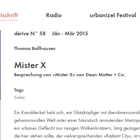
tschrift
Radio
urbanize! Festival
dérive N° 58 Jän - Mär 2015
Thomas Ballhausen
Mister X
Besprechung von »Mister X« von Dean Motter + Co.
Tags
Comic
Ein Kanaldeckel hebt sich, ein Glatzköpfiger mit überdimensional
geheimnisvollen Welt unter einer futuristisch anmutenden Metropo
ein urbanes Geflecht aus riesigen Wolkenkratzern, lang gezogen
die hier stehen sollte, der vielversprechenden »Radiant City«, is