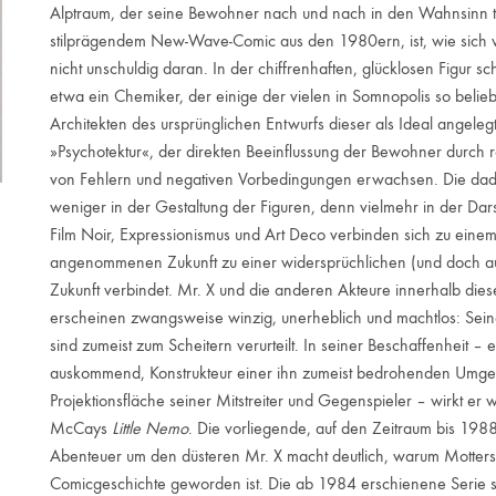
Alptraum, der seine Bewohner nach und nach in den Wahnsinn tr
stilprägendem New-Wave-Comic aus den 1980ern, ist, wie sich vo
nicht unschuldig daran. In der chiffrenhaften, glücklosen Figu
etwa ein Chemiker, der einige der vielen in Somnopolis so belie
Architekten des ursprünglichen Entwurfs dieser als Ideal angeleg
»Psychotektur«, der direkten Beeinflussung der Bewohner durch r
von Fehlern und negativen Vorbedingungen erwachsen. Die dadu
weniger in der Gestaltung der Figuren, denn vielmehr in der Darst
Film Noir, Expressionismus und Art Deco verbinden sich zu einem
angenommenen Zukunft zu einer widersprüchlichen (und doch a
Zukunft verbindet. Mr. X und die anderen Akteure innerhalb dies
erscheinen zwangsweise winzig, unerheblich und machtlos: Sei
sind zumeist zum Scheitern verurteilt. In seiner Beschaffenheit – 
auskommend, Konstrukteur einer ihn zumeist bedrohenden Umgeb
Projektionsfläche seiner Mitstreiter und Gegenspieler – wirkt er
McCays
Little Nemo
. Die vorliegende, auf den Zeitraum bis 198
Abenteuer um den düsteren Mr. X macht deutlich, warum Motters S
Comicgeschichte geworden ist. Die ab 1984 erschienene Serie se