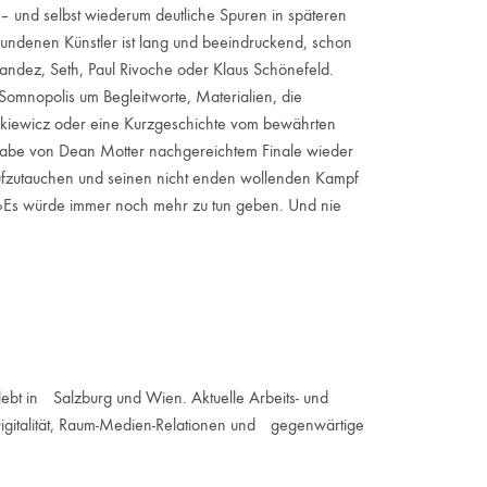
s – und selbst wiederum deutliche Spuren in späteren
gebundenen Künstler ist lang und beeindruckend, schon
andez, Seth, Paul Rivoche oder Klaus Schönefeld.
omnopolis um Begleitworte, Materialien, die
nkiewicz oder eine Kurzgeschichte vom bewährten
be von Dean Motter nachgereichtem Finale wieder
hr aufzutauchen und seinen nicht enden wollenden Kampf
: »Es würde immer noch mehr zu tun geben. Und nie
lebt in Salzburg und Wien. Aktuelle Arbeits- und
Digitalität, Raum-Medien-Relationen und gegenwärtige