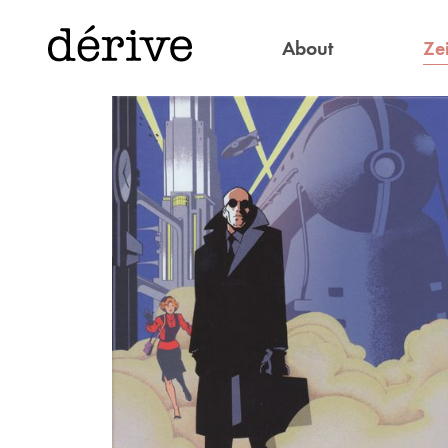
Zei
About