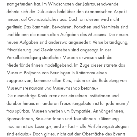
statt gefunden hat. Im Windschatten der Jahrtausendwende
dehnte sich die Diskussion bald über den ökonomischen Aspekt
hinaus, auf Grundsätzliches aus. Doch an diesem wird nicht
gerüttelt: Das Sammeln, Bewahren, Forschen und Vermitteln sind
und bleiben die neuen-alten Aufgaben des Museums. Die neuen-
neuen Aufgaben sind anderswo angesiedelt: Verselbständigung,
Privatisierung und Gewinnstreben sind angesagt. In der
Verselbständigung staatlicher Museen erweisen sich die
NiederländerInnen modellgebend. Im Zuge dieser startete das
Museum Boijmans van Beuningen in Rotterdam einen
»aggressiven, kommerziellen Kurs, indem es die Bedeutung von
Museumsrestaurant und Museumsshop betonte.«
Die nunmehrige Konkurrenz der einzelnen Institutionen und
darüber hinaus mit anderen Freizeitangeboten ist für jedermann/
frau spürbar. Museen werben um Sympathie, AnhängerInnen,
SponsorInnen, BesucherInnen und TouristInnen. »Stimmung
machen ist die Losung.«, und »– fast – alle Verführungsstrategien
sind erlaubt.« Doch gilt es, nicht auf der Oberfläche des Events