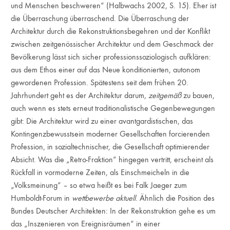
und Menschen beschweren“ (Halbwachs 2002, S. 15). Eher ist
die Überraschung überraschend. Die Überraschung der
Architektur durch die Rekonstruktionsbegehren und der Konflikt
zwischen zeitgenössischer Architektur und dem Geschmack der
Bevölkerung lässt sich sicher professionssoziologisch aufklären:
aus dem Ethos einer auf das Neue konditionierten, autonom
gewordenen Profession. Spätestens seit dem frühen 20.
Jahrhundert geht es der Architektur darum,
zeitgemäß
zu bauen,
auch wenn es stets erneut traditionalistische Gegenbewegungen
gibt: Die Architektur wird zu einer avantgardistischen, das
Kontingenzbewusstsein moderner Gesellschaften forcierenden
Profession, in sozialtechnischer, die Gesellschaft optimierender
Absicht. Was die „Retro-Fraktion“ hingegen vertritt, erscheint als
Rückfall in vormoderne Zeiten, als Einschmeicheln in die
„Volksmeinung“ – so etwa heißt es bei Falk Jaeger zum
Humboldt-Forum in
wettbewerbe aktuell
. Ähnlich die Position des
Bundes Deutscher Architekten: In der Rekonstruktion gehe es um
das „Inszenieren von Ereignisräumen“ in einer