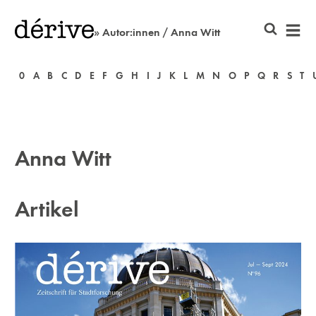
» Autor:innen / Anna Witt
0
A
B
C
D
E
F
G
H
I
J
K
L
M
N
O
P
Q
R
S
T
Anna Witt
Artikel