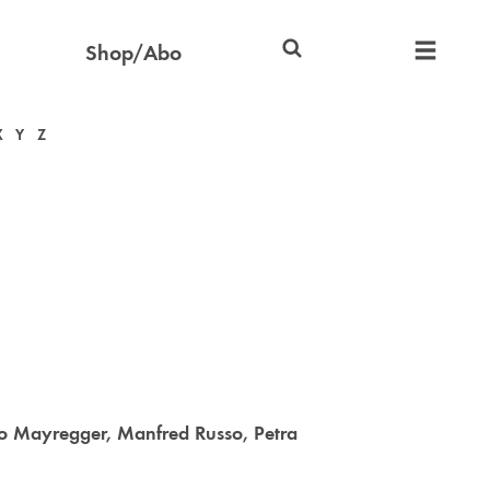
Shop/Abo
X
Y
Z
o Mayregger
,
Manfred Russo
,
Petra