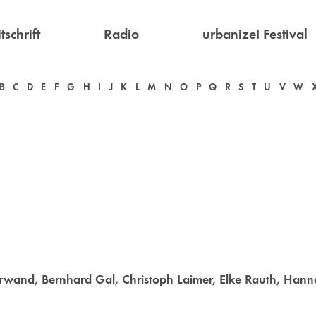
tschrift
Radio
urbanize! Festival
B
C
D
E
F
G
H
I
J
K
L
M
N
O
P
Q
R
S
T
U
V
W
Erwand
,
Bernhard Gal
,
Christoph Laimer
,
Elke Rauth
,
Hann