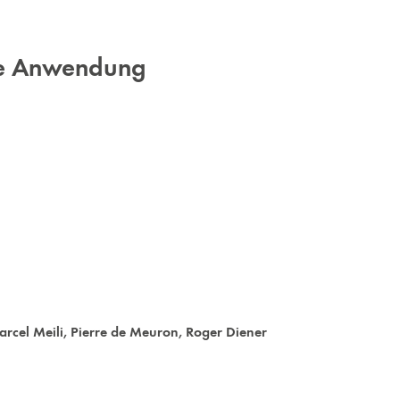
hre Anwendung
rcel Meili
,
Pierre de Meuron
,
Roger Diener