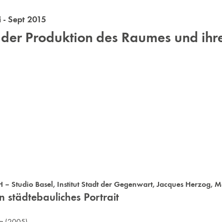
 - Sept 2015
e der Produktion des Raumes und i
H – Studio Basel, Institut Stadt der Gegenwart
,
Jacques Herzog
,
Ma
n städtebauliches Portrait
g
(2005)