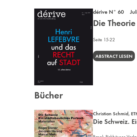
dérive N° 60 Juli
Die Theori
Seite 15-22
ABSTRACT LESEN
Bücher
Christian Schmid
,
ET
Die Schweiz. Ei
Basel:
Birkhäuser Verla