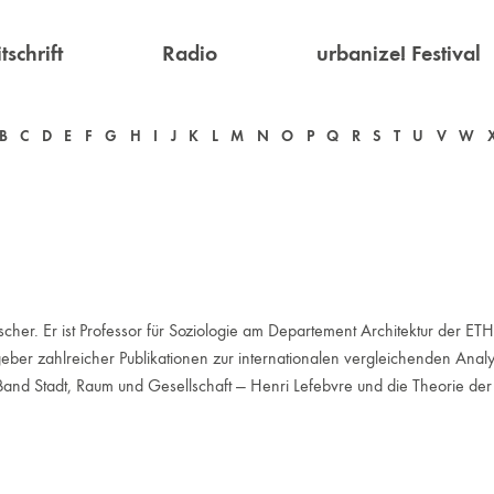
tschrift
Radio
urbanize! Festival
B
C
D
E
F
G
H
I
J
K
L
M
N
O
P
Q
R
S
T
U
V
W
cher. Er ist Professor für Soziologie am Departement Architektur der ETH
eber zahlreicher Publikationen zur internationalen vergleichen­den Anal
and Stadt, Raum und Gesell­schaft — Henri Lefebvre und die Theorie de