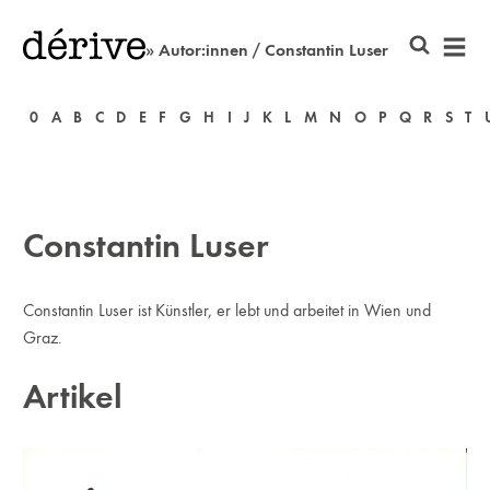
» Autor:innen / Constantin Luser
0
A
B
C
D
E
F
G
H
I
J
K
L
M
N
O
P
Q
R
S
T
Constantin Luser
Constantin Luser ist Künstler, er lebt und arbeitet in Wien und
Graz.
Artikel