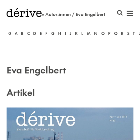
» Autor:innen / Eva Engelbert
0
A
B
C
D
E
F
G
H
I
J
K
L
M
N
O
P
Q
R
S
T
Eva Engelbert
Artikel