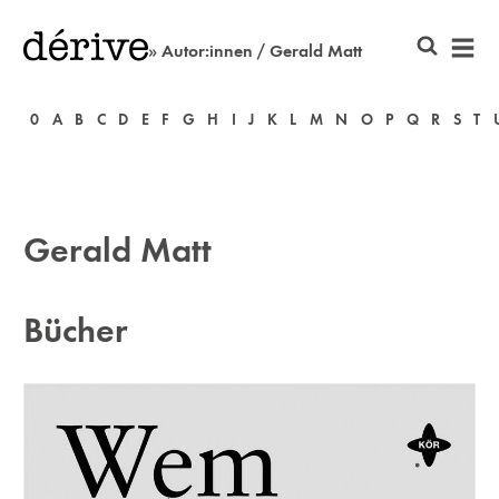
» Autor:innen / Gerald Matt
0
A
B
C
D
E
F
G
H
I
J
K
L
M
N
O
P
Q
R
S
T
Gerald Matt
Bücher