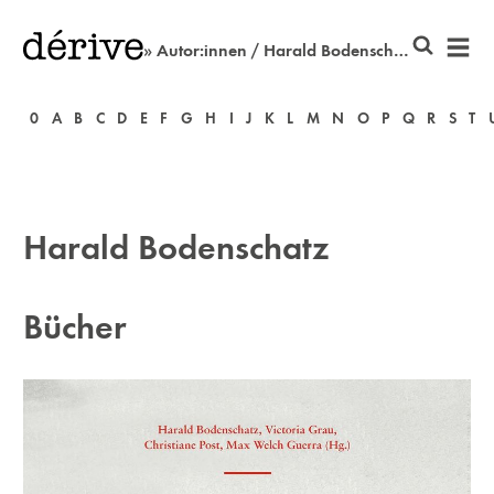
» Autor:innen / Harald Bodenschatz
0
A
B
C
D
E
F
G
H
I
J
K
L
M
N
O
P
Q
R
S
T
Harald Bodenschatz
Bücher