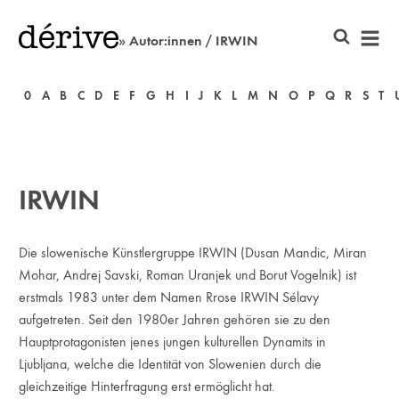
» Autor:innen / IRWIN
0
A
B
C
D
E
F
G
H
I
J
K
L
M
N
O
P
Q
R
S
T
IRWIN
Die slowenische Künstlergruppe IRWIN (Dusan Mandic, Miran
Mohar, Andrej Savski, Roman Uranjek und Borut Vogelnik) ist
erstmals 1983 unter dem Namen Rrose IRWIN Sélavy
aufgetreten. Seit den 1980er Jahren gehören sie zu den
Hauptprotagonisten jenes jungen kulturellen Dynamits in
Ljubljana, welche die Identität von Slowenien durch die
gleichzeitige Hinter­fragung erst ermöglicht hat.