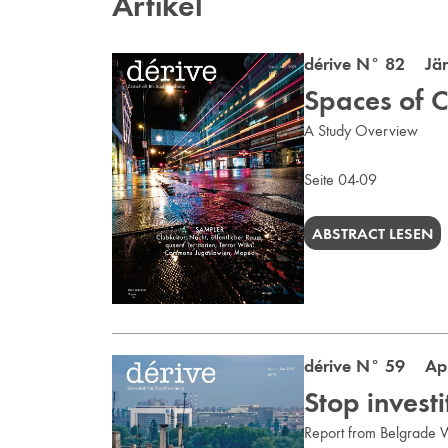
Artikel
dérive N° 82 Jän
Spaces of 
A Study Overview
Seite 04-09
ABSTRACT LESEN
dérive N° 59 Apr 
Stop inves
Report from Belgrade W