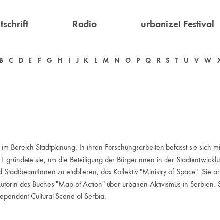
tschrift
Radio
urbanize! Festival
B
C
D
E
F
G
H
I
J
K
L
M
N
O
P
Q
R
S
T
U
V
W
t im Bereich Stadtplanung. In ihren Forschungsarbeiten befasst sie sich m
011 gründete sie, um die Beteiligung der BürgerInnen in der Stadtentwick
d StadtbeamtInnen zu etablieren, das Kollektiv "Ministry of Space". Sie a
ist Autorin des Buches "Map of Action" über urbanen Aktivismus in Serbie
pendent Cultural Scene of Serbia.