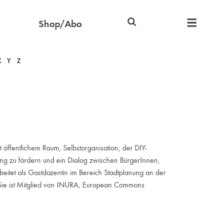
Shop/Abo
X
Y
Z
it öffentlichem Raum, Selbstorganisation, der DIY-
lung zu fördern und ein Dialog zwischen BürgerInnen,
rbeitet als Gastdozentin im Bereich Stadtplanung an der
n. Sie ist Mitglied von INURA, European Commons