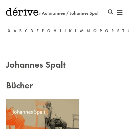
» Autor:innen / Johannes Spalt
0
A
B
C
D
E
F
G
H
I
J
K
L
M
N
O
P
Q
R
S
T
Johannes Spalt
Bücher