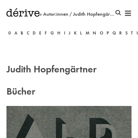
» Autor:innen / Judith Hopfengärtner
0
A
B
C
D
E
F
G
H
I
J
K
L
M
N
O
P
Q
R
S
T
Judith Hopfengärtner
Bücher