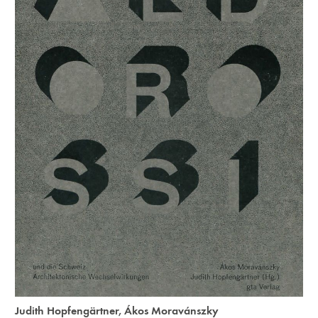
Judith Hopfengärtner
,
Ákos Moravánszky