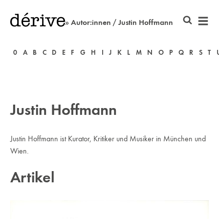
» Autor:innen / Justin Hoffmann
0
A
B
C
D
E
F
G
H
I
J
K
L
M
N
O
P
Q
R
S
T
Justin Hoffmann
Justin Hoffmann ist Kurator, Kritiker und Musiker in München und
Wien.
Artikel