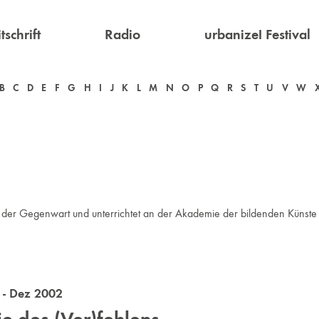
tschrift
Radio
urbanize! Festival
B
C
D
E
F
G
H
I
J
K
L
M
N
O
P
Q
R
S
T
U
V
W
 der Gegenwart und unterrichtet an der Akademie der bildenden Künste 
- Dez 2002