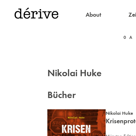
About
Zei
0
A
Nikolai Huke
Bücher
Nikolai Huke
Krisenprot