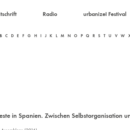
tschrift
Radio
urbanize! Festival
B
C
D
E
F
G
H
I
J
K
L
M
N
O
P
Q
R
S
T
U
V
W
este in Spanien. Zwischen Selbstorganisation und