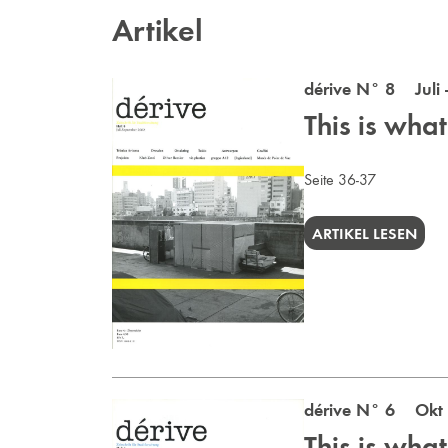
Artikel
dérive N° 8 Juli 
This is wha
Seite 36-37
ARTIKEL LESEN
dérive N° 6 Okt 
This is wha