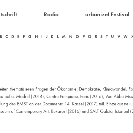
tschrift
Radio
urbanize! Festival
B
C
D
E
F
G
H
I
J
K
L
M
N
O
P
Q
R
S
T
U
V
W
rbeiten thematisieren Fragen der Ökonomie, Demokratie, Klimawandel, Fo
na Sofía, Madrid (2014), Centre Pompidou, Paris (2016), Van Abbe Mus
ellung des EMST an der Documenta 14, Kassel (2017) teil. Einzelausste
m of Contemporary Art, Bukarest (2016) und SALT Galata, Istanbul (201