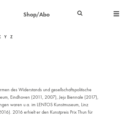
Shop/Abo
X
Y
Z
rmen des Widerstands und gesellschaftspolitische
eum, Eindhoven (2011, 2007), Jeju Biennale (2017),
llungen waren u.a. im LENTOS Kunstmuseum, Linz
6). 2016 erhielt er den Kunstpreis Prix Thun für