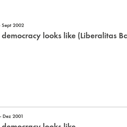
- Sept 2002
t democracy looks like (Liberalitas B
- Dez 2001
t democracy looks like