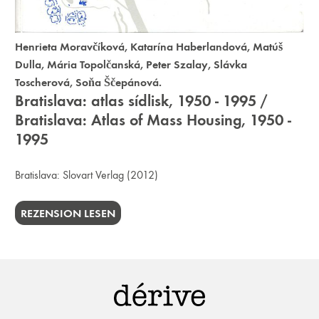
Henrieta Moravčíková
,
Katarína Haberlandová
,
Matúš
Dulla
,
Mária Topolčanská
,
Peter Szalay
,
Slávka
Toscherová
,
Soňa Ščepánová.
Bratislava: atlas sídlisk, 1950 - 1995 /
Bratislava: Atlas of Mass Housing, 1950 -
1995
Bratislava:
Slovart Verlag
(2012)
REZENSION LESEN