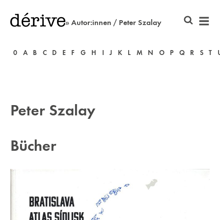
» Autor:innen / Peter Szalay
0
A
B
C
D
E
F
G
H
I
J
K
L
M
N
O
P
Q
R
S
T
Peter Szalay
Bücher