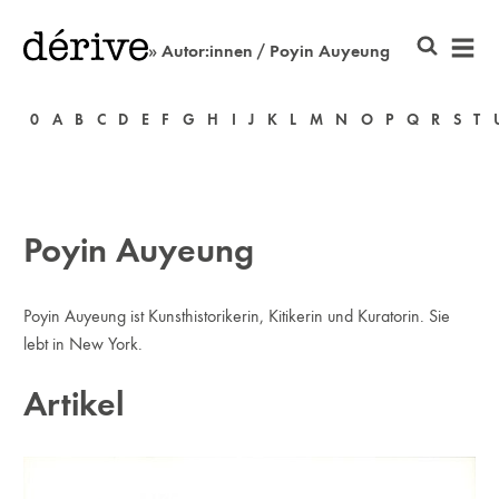
» Autor:innen / Poyin Auyeung
0
A
B
C
D
E
F
G
H
I
J
K
L
M
N
O
P
Q
R
S
T
Poyin Auyeung
Poyin Auyeung ist Kunsthistorikerin, Kitikerin und Kuratorin. Sie
lebt in New York.
Artikel