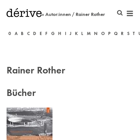
» Autor:innen / Rainer Rother
0
A
B
C
D
E
F
G
H
I
J
K
L
M
N
O
P
Q
R
S
T
Rainer Rother
Bücher