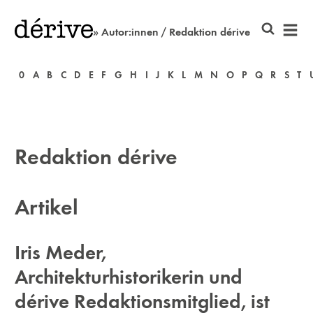
» Autor:innen / Redaktion dérive
0
A
B
C
D
E
F
G
H
I
J
K
L
M
N
O
P
Q
R
S
T
Redaktion dérive
Artikel
Iris Meder,
Architekturhistorikerin und
dérive Redaktionsmitglied, ist