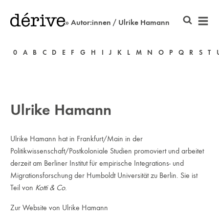
» Autor:innen / Ulrike Hamann
0
A
B
C
D
E
F
G
H
I
J
K
L
M
N
O
P
Q
R
S
T
Ulrike Hamann
Ulrike Hamann hat in Frankfurt/Main in der
Politikwissenschaft/Postkoloniale Studien promoviert und arbeitet
derzeit am Berliner Institut für empirische Integrations- und
Migrationsforschung der Humboldt Universität zu Berlin. Sie ist
Teil von
Kotti & Co
.
Zur Website von Ulrike Hamann