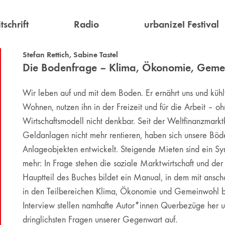
tschrift
Radio
urbanize! Festival
Stefan Rettich
,
Sabine Tastel
Die Bodenfrage – Klima, Ökonomie, Geme
Wir leben auf und mit dem Boden. Er ernährt uns und küh
Wohnen, nutzen ihn in der Freizeit und für die Arbeit – o
Wirtschaftsmodell nicht denkbar. Seit der Weltfinanzmarktk
Geldanlagen nicht mehr rentieren, haben sich unsere Böde
Anlageobjekten entwickelt. Steigende Mieten sind ein Sy
mehr: In Frage stehen die soziale Marktwirtschaft und d
Hauptteil des Buches bildet ein Manual, in dem mit ansc
in den Teilbereichen Klima, Ökonomie und Gemeinwohl be
Interview stellen namhafte Autor*innen Querbezüge her u
dringlichsten Fragen unserer Gegenwart auf.