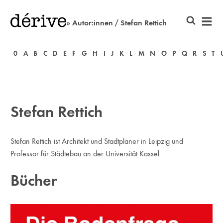
» Autor:innen / Stefan Rettich
0
A
B
C
D
E
F
G
H
I
J
K
L
M
N
O
P
Q
R
S
T
Stefan Rettich
Stefan Rettich ist Architekt und Stadtplaner in Leipzig und
Professor für Städtebau an der Universität Kassel.
Bücher